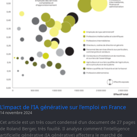
L’impact de l’IA générative sur l’emploi en France
14 novembre 2024
Cet article est un très court condensé d’un document de 27 pages
de Roland Berger, très fouillé. Il analyse comment l’intelligence
artificielle générative (IA générative) affectera le marché de