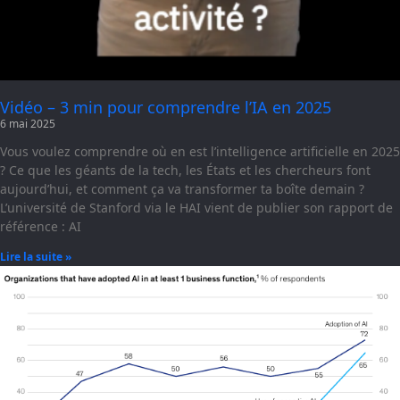
Vidéo – 3 min pour comprendre l’IA en 2025
6 mai 2025
Vous voulez comprendre où en est l’intelligence artificielle en 2025
? Ce que les géants de la tech, les États et les chercheurs font
aujourd’hui, et comment ça va transformer ta boîte demain ?
L’université de Stanford via le HAI vient de publier son rapport de
référence : AI
Lire la suite »