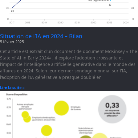
Situation de l’IA en 2024 – Bilan
5 février 2025
Cet article est extrait d’un document de document McKinsey « The
State of AI in Early 2024« , il explore l’adoption croissante et
l’impact de l’intelligence artificielle générative dans le monde des
affaires en 2024. Selon leur dernier sondage mondial sur l’IA,
l’adoption de l’IA générative a presque doublé en
Lire la suite »