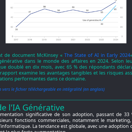
ment de document McKinsey «
The State of AI in Early 2024
lle générative dans le monde des affaires en 2024. Selon l
sque doublé en dix mois, avec 65 % des répondants déclara
apport examine les avantages tangibles et les risques assoc
isations performantes dans ce domaine.
n vers le fichier téléchargeable en intégralité (en anglais)
e l'IA Générative
mentation significative de son adoption, passant de 3
lusieurs fonctions commerciales, notamment le marketing
 l’informatique. La tendance est globale, avec une adoption 
ant la plus forte augmentation.