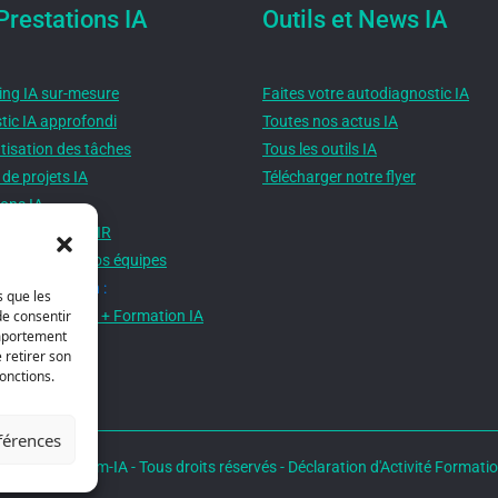
Prestations IA
Outils et News IA
ing IA sur-mesure
Faites votre autodiagnostic IA
tic IA approfondi
Toutes nos actus IA
isation des tâches
Tous les outils IA
de projets IA
Télécharger notre flyer
ons IA
lisation IA CODIR
isation IA de vos équipes
u - Innovation :
s que les
 Recrutement + Formation IA
de consentir
omportement
 retirer son
onctions.
éférences
 SASU Op'Team-IA - Tous droits réservés - Déclaration d'Activité Forma