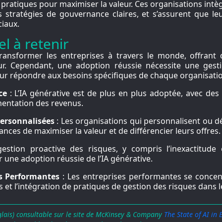
ratiques pour maximiser la valeur. Ces organisations intè
 stratégies de gouvernance claires, et s’assurent que leu
ciaux.
l à retenir
 transformer les entreprises à travers le monde, offrant
aleur. Cependant, une adoption réussie nécessite une ges
our répondre aux besoins spécifiques de chaque organisati
ce
: L’IA générative est de plus en plus adoptée, avec des
mentation des revenus.
Personnalisées
: Les organisations qui personnalisent ou 
ances de maximiser la valeur et de différencier leurs offres.
estion proactive des risques, y compris l’inexactitude 
ur une adoption réussie de l’IA générative.
s Performantes
: Les entreprises performantes se concent
 et l’intégration de pratiques de gestion des risques dans 
glais) consultable sur le site de McKinsey & Company
The State of AI in