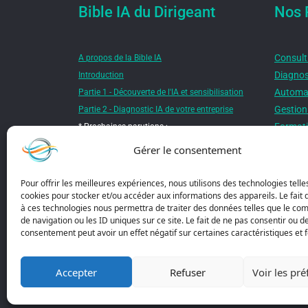
Bible IA du Dirigeant
Nos 
Consult
A propos de la Bible IA
Diagnos
Introduction
Automat
Partie 1 - Découverte de l'IA et sensibilisation
Gestion 
Partie 2 - Diagnostic IA de votre entreprise
Formati
* Prochaines parutions :
Sensibi
Gains potentiels et opportunités IA*
Gérer le consentement
Sensibil
Solutions IA adaptées à vos besoins*
*Nouvea
Implémentation et gestion d'un projet IA*
Pour offrir les meilleures expériences, nous utilisons des technologies telle
Package
cookies pour stocker et/ou accéder aux informations des appareils. Le fait 
Gestion du changement et adoption de l’IA*
à ces technologies nous permettra de traiter des données telles que le c
Suivi, Optimisation et Scalabilité
*
de navigation ou les ID uniques sur ce site. Le fait de ne pas consentir ou de
consentement peut avoir un effet négatif sur certaines caractéristiques et f
Accepter
Refuser
Voir les pr
Copyright @ 2025 -