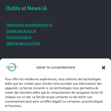
Outils et News IA
Faites votre autodiagnostic IA
Toutes nos actus IA
Tous les outils IA
Télécharger notre flyer
Autres liens utiles
Gérer le consentement
Pour offrir les meilleures expériences, nous utilisons des technologies
A propos - Notre mission
telles que les cookies pour stocker et/ou accéder aux informations des
Mentions légales
appareils. Le fait de consentir à ces technologies nous permettra de
traiter des données telles que le comportement de navigation ou les ID
Politique de confidentialité
uniques sur ce site. Le fait de ne pas consentir ou de retirer son
Politique de cookies
consentement peut avoir un effet négatif sur certaines caractéristiques
et fonctions.
Conditions générales de vente