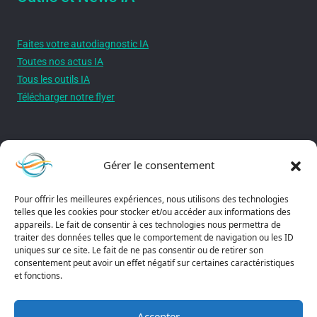
Faites votre autodiagnostic IA
Toutes nos actus IA
Tous les outils IA
Télécharger notre flyer
Autres liens utiles
Gérer le consentement
Pour offrir les meilleures expériences, nous utilisons des technologies
A propos - Notre mission
telles que les cookies pour stocker et/ou accéder aux informations des
Mentions légales
appareils. Le fait de consentir à ces technologies nous permettra de
traiter des données telles que le comportement de navigation ou les ID
Politique de confidentialité
uniques sur ce site. Le fait de ne pas consentir ou de retirer son
Politique de cookies
consentement peut avoir un effet négatif sur certaines caractéristiques
et fonctions.
Conditions générales de vente
Plateforme AixplorIA
Accepter